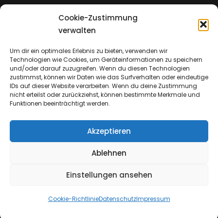
Cookie-Zustimmung
Impressum
verwalten
Um dir ein optimales Erlebnis zu bieten, verwenden wir
Technologien wie Cookies, um Geräteinformationen zu speichern
Datenschutz
und/oder darauf zuzugreifen. Wenn du diesen Technologien
zustimmst, können wir Daten wie das Surfverhalten oder eindeutige
IDs auf dieser Website verarbeiten. Wenn du deine Zustimmung
nicht erteilst oder zurückziehst, können bestimmte Merkmale und
Funktionen beeinträchtigt werden.
Akzeptieren
Ablehnen
Einstellungen ansehen
Copyright © 2026
Emmanuel Church & Insights
Cookie-Richtlinie
Datenschutz
Impressum
Datenschutz
|
Catch Shop Dark By
Catch Themes