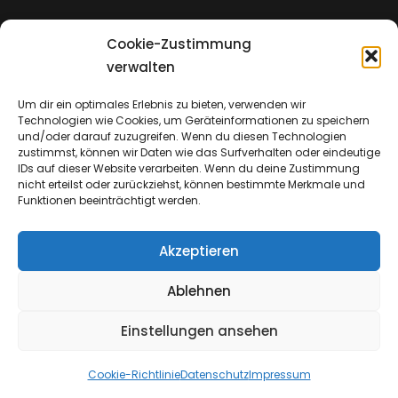
Cookie-Zustimmung
Impressum
verwalten
Um dir ein optimales Erlebnis zu bieten, verwenden wir
Technologien wie Cookies, um Geräteinformationen zu speichern
Datenschutz
und/oder darauf zuzugreifen. Wenn du diesen Technologien
zustimmst, können wir Daten wie das Surfverhalten oder eindeutige
IDs auf dieser Website verarbeiten. Wenn du deine Zustimmung
nicht erteilst oder zurückziehst, können bestimmte Merkmale und
Funktionen beeinträchtigt werden.
Akzeptieren
Ablehnen
Einstellungen ansehen
Copyright © 2026
Emmanuel Church & Insights
Cookie-Richtlinie
Datenschutz
Impressum
Datenschutz
|
Catch Shop Dark By
Catch Themes