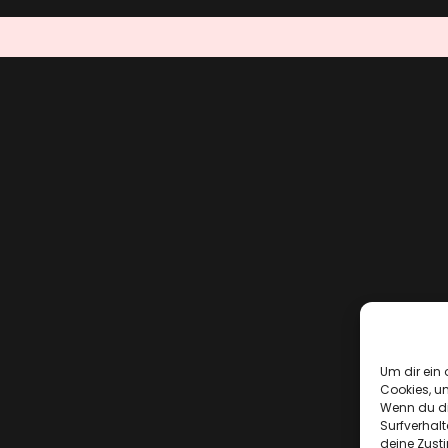
Um dir ein 
Cookies, u
Wenn du di
Surfverhalt
deine Zust