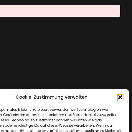
Cookie-Zustimmung verwalten
optimales Erlebnis zu bieten, verwenden wir Technologien wie
m Geräteinformationen zu speichern und/oder darauf zuzugreifen.
esen Technologien zustimmst, können wir Daten wie das
en oder eindeutige IDs auf dieser Website verarbeiten. Wenn du
immung nicht erteilst oder zurückziehst, können bestimmte Merkmale