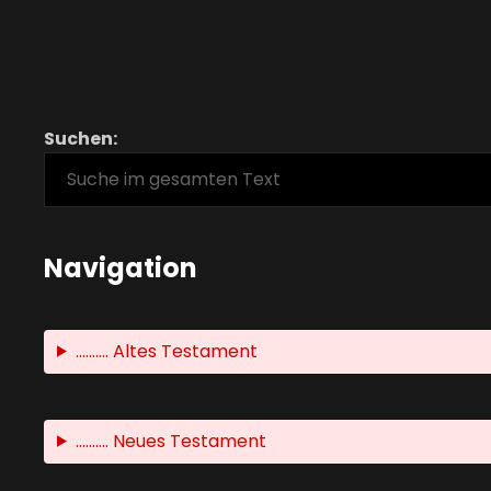
Suchen:
Navigation
.......... Altes Testament
.......... Neues Testament