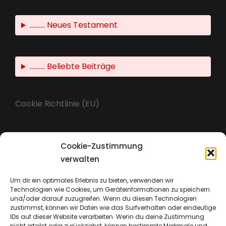
.......... Neues Testament
.......... Beliebte Beiträge
Cookie Richtlinie (EU)
Cookie-Zustimmung
Impressum
verwalten
Um dir ein optimales Erlebnis zu bieten, verwenden wir
Technologien wie Cookies, um Geräteinformationen zu speichern
Datenschutz
und/oder darauf zuzugreifen. Wenn du diesen Technologien
zustimmst, können wir Daten wie das Surfverhalten oder eindeutige
IDs auf dieser Website verarbeiten. Wenn du deine Zustimmung
nicht erteilst oder zurückziehst, können bestimmte Merkmale und