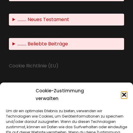
.......... Neues Testament
.......... Beliebte Beiträge
Cookie Richtlinie (EU)
Cookie-Zustimmung
Impressum
verwalten
Um dir ein optimales Erlebnis zu bieten, verwenden wir
Technologien wie Cookies, um Geräteinformationen zu speichern
Datenschutz
und/oder darauf zuzugreifen. Wenn du diesen Technologien
zustimmst, können wir Daten wie das Surfverhalten oder eindeutige
IDs auf dieser Website verarbeiten. Wenn du deine Zustimmung