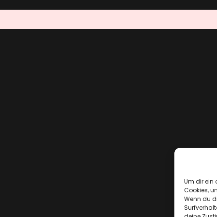
Um dir ein 
Cookies, u
Wenn du di
Surfverhalt
deine Zust