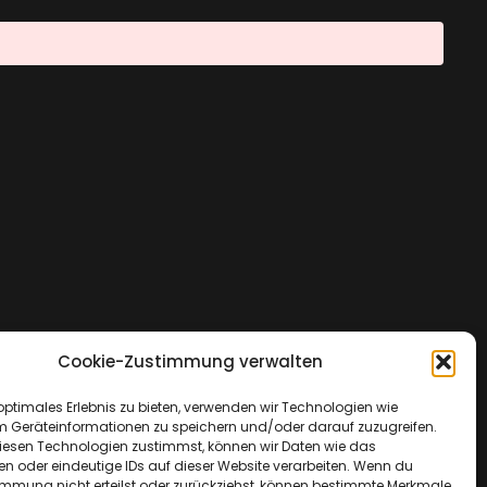
Cookie-Zustimmung verwalten
optimales Erlebnis zu bieten, verwenden wir Technologien wie
m Geräteinformationen zu speichern und/oder darauf zuzugreifen.
esen Technologien zustimmst, können wir Daten wie das
en oder eindeutige IDs auf dieser Website verarbeiten. Wenn du
immung nicht erteilst oder zurückziehst, können bestimmte Merkmale