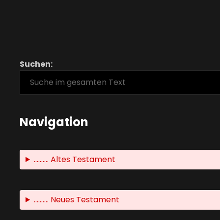
Suchen:
Navigation
.......... Altes Testament
.......... Neues Testament