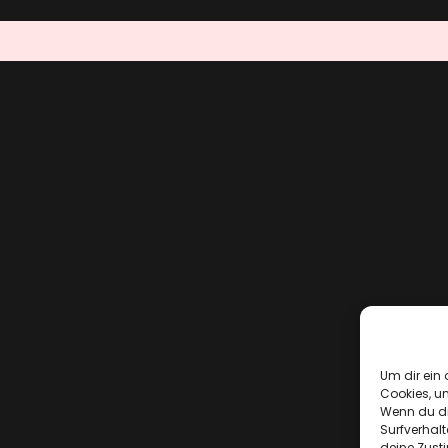
Um dir ein 
Cookies, u
Wenn du di
Surfverhalt
deine Zust