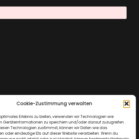
Cookie-Zustimmung verwalten
optimales Erlebnis zu bieten, verwenden wir Technologien wie
m Geräteinformationen zu speichern und/oder darauf zuzugreifen.
esen Technologien zustimmst, können wir Daten wie das
en oder eindeutige IDs auf dieser Website verarbeiten. Wenn du
immung nicht erteilst oder zurückziehst, können bestimmte Merkmale