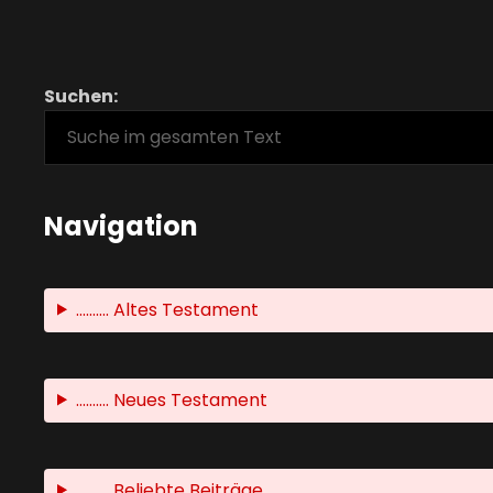
Suchen:
Navigation
.......... Altes Testament
.......... Neues Testament
.......... Beliebte Beiträge