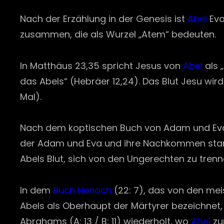
Nach der Erzählung in der Genesis ist
Abel
Eva
zusammen, die als Wurzel „Atem“ bedeuten.
In Matthäus 23,35 spricht Jesus von
Abel
als 
das Abels“ (Hebräer 12,24). Das Blut Jesu wi
Mal).
Nach dem koptischen Buch von Adam und Eva (
der Adam und Eva und ihre Nachkommen stand
Abels Blut, sich von den Ungerechten zu trenn
In dem
Buch Henoch
(22: 7), das von den meis
Abels als Oberhaupt der Märtyrer bezeichnet,
Abrahams (A: 13 / B: 11) wiederholt, wo
Abel
zu