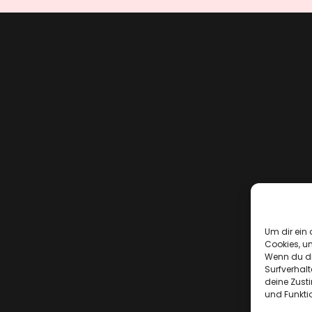
Um dir ein 
Cookies, u
Wenn du di
Surfverhalt
deine Zust
und Funkti