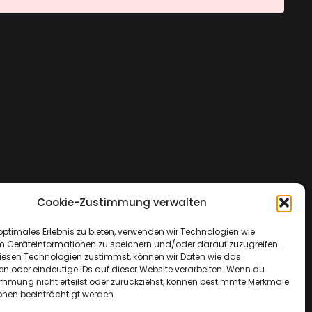
Cookie-Zustimmung verwalten
optimales Erlebnis zu bieten, verwenden wir Technologien wie
m Geräteinformationen zu speichern und/oder darauf zuzugreifen.
esen Technologien zustimmst, können wir Daten wie das
en oder eindeutige IDs auf dieser Website verarbeiten. Wenn du
immung nicht erteilst oder zurückziehst, können bestimmte Merkmale
onen beeinträchtigt werden.